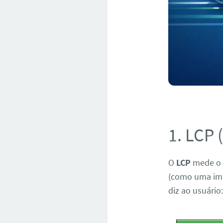
1. LCP 
O
LCP
mede o t
(como uma ima
diz ao usuário: