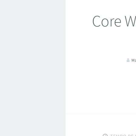
Core W
M
TEMPO DE 