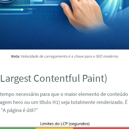
Nota:
Velocidade de carregamento é a chave para o SEO moderno.
(Largest Contentful Paint)
empo necessário para que o maior elemento de conteúdo vi
gem hero ou um título H1) seja totalmente renderizado. É 
 “A página é útil?”