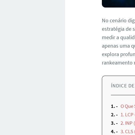
No cenário dig
estratégia de 
medir a quali
apenas uma qu
explora profu
rankeamento n
ÍNDICE D
1.
O Que 
2.
1. LCP 
3.
2. INP 
4.
3. CLS