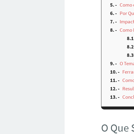
5.
Como o
6.
Por Qu
7.
Impact
8.
Como M
8.1
8.2
8.3
9.
O Tema
10.
Ferra
11.
Como
12.
Resul
13.
Conc
O Que S