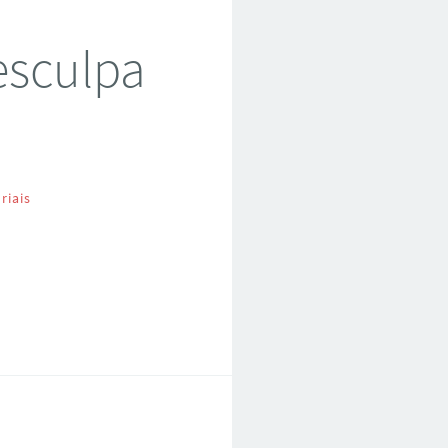
esculpa
riais