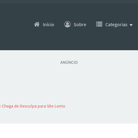
Pular para o conteúdo
Início
Sobre
Categorias
ANÚNCIO
: Chega de Desculpa para Site Lento