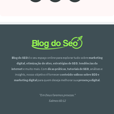
Blog do SEO
é o seu espaço online para explorar tudo sobre
marketing
digital
,
otimização de sites
,
estratégias de SEO
,
tendências da
internet
e muito mais. Com
dicas práticas
,
tutoriais de SEO
, análises e
insights, nosso objetivo é fornecer
conteúdo valioso sobre SEO e
marketing digital
para quem deseja melhorar sua
presença digital
.
"Em Deus faremos proezas."
Salmos 60:12