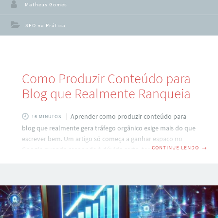
Matheus Gomes
SEO na Prática
Como Produzir Conteúdo para
Blog que Realmente Ranqueia
Aprender como produzir conteúdo para
16 MINUTOS
blog que realmente gera tráfego orgânico exige mais do que
escrever bem. Um artigo só começa a ganhar espaço no
CONTINUE LENDO
→
Google quando responde à dúvida certa, tem estrutura
clara e entrega uma experiência útil para quem chegou até
ele pela busca. Esse é o ponto que muita gente ignora. O
problema nem sempre está no tema escolhido, mas na
forma como o conteúdo é planejado. Quando o texto é
genérico, repetitivo ou não atende à intenção de