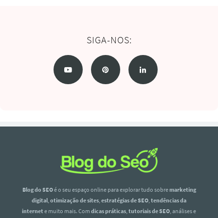
SIGA-NOS:
Blog do SEO
é o seu espaço online para explorar tudo sobre
marketing
digital
,
otimização de sites
,
estratégias de SEO
,
tendências da
internet
e muito mais. Com
dicas práticas
,
tutoriais de SEO
, análises e